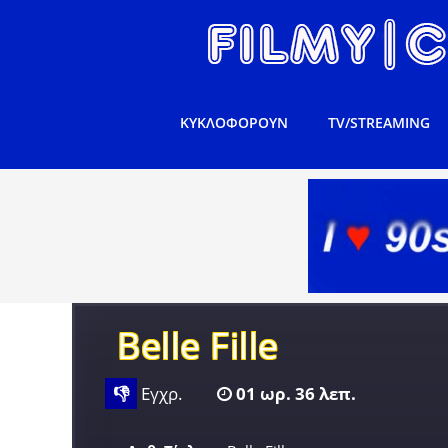
ΚΥΚΛΟΦΟΡΟΥΝ
TV/STREAMING
Belle Fille
👎
Εγχρ.
01 ωρ. 36 λεπ.