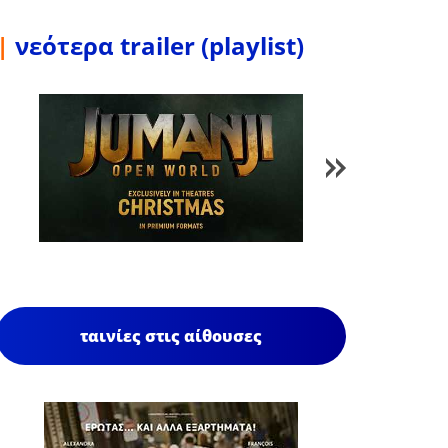
|
νεότερα trailer (playlist)
1
/
85
ταινίες στις αίθουσες