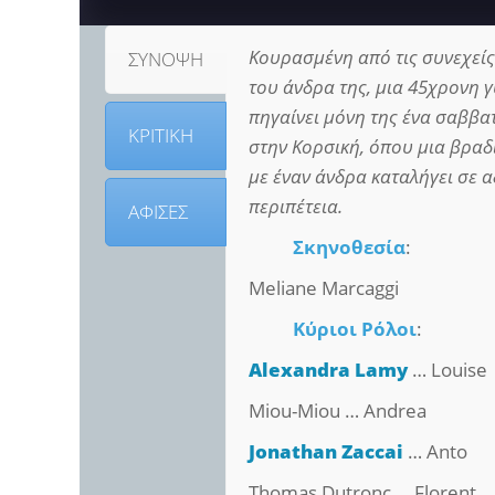
Κουρασμένη από τις συνεχείς
ΣΥΝΟΨΗ
του άνδρα της, μια 45χρονη 
πηγαίνει μόνη της ένα σαββα
ΚΡΙΤΙΚΗ
στην Κορσική, όπου μια βραδ
με έναν άνδρα καταλήγει σε 
περιπέτεια.
ΑΦΙΣΕΣ
Σκηνοθεσία
:
Meliane Marcaggi
Κύριοι Ρόλοι
:
Alexandra Lamy
… Louise
Miou-Miou … Andrea
Jonathan Zaccai
… Anto
Thomas Dutronc … Florent