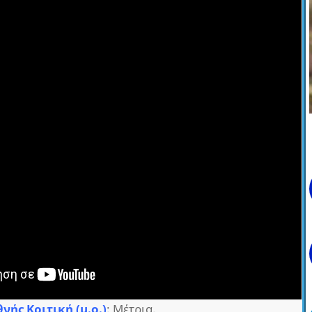
θνής Κριτική (μ.ο.)
: Μέτρια.