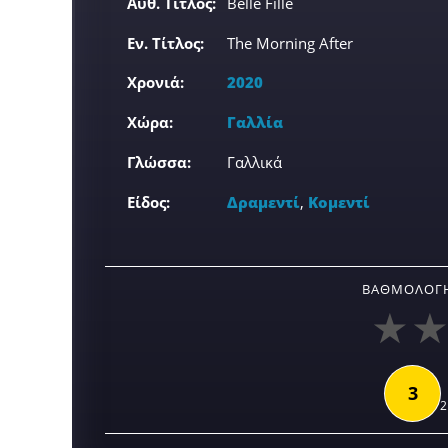
Αυθ. Τίτλος:
Belle Fille
Εν. Τίτλος:
The Morning After
Χρονιά:
2020
Χώρα:
Γαλλία
Γλώσσα:
Γαλλικά
Είδος:
Δραμεντί
,
Κομεντί
ΒΑΘΜΟΛΟΓΉ
3
2