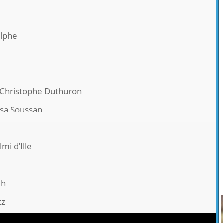
lphe
, Christophe Duthuron
lisa Soussan
lmi d’Ille
kh
tz