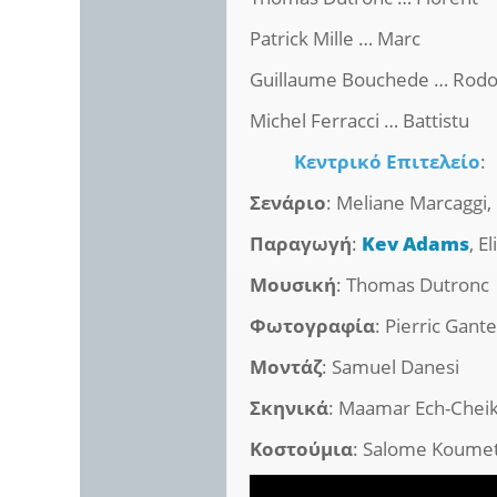
Patrick Mille … Marc
Guillaume Bouchede … Rodo
Michel Ferracci … Battistu
Κεντρικό Επιτελείο
:
Σενάριο
: Meliane Marcaggi
Παραγωγή
:
Kev Adams
, E
Μουσική
: Thomas Dutronc
Φωτογραφία
: Pierric Gante
Μοντάζ
: Samuel Danesi
Σκηνικά
: Maamar Ech-Chei
Κοστούμια
: Salome Koume