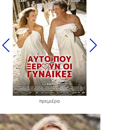
πρεμιέρα
François