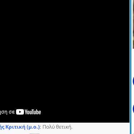
ς Κριτική (μ.ο.)
: Πολύ θετική.