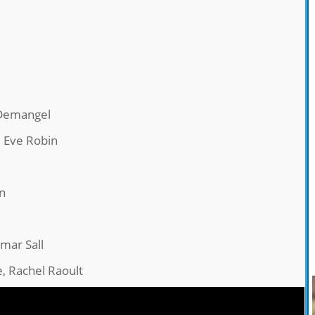
 Demangel
, Eve Robin
n
mar Sall
, Rachel Raoult