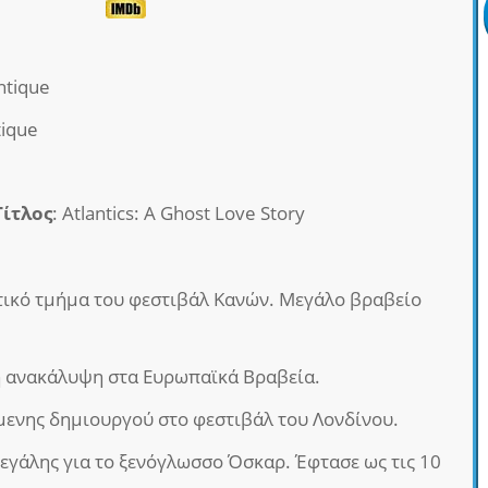
antique
tique
s
Τίτλος
: Atlantics: A Ghost Love Story
τικό τμήμα του φεστιβάλ Κανών. Μεγάλο βραβείο
 ανακάλυψη στα Ευρωπαϊκά Βραβεία.
ενης δημιουργού στο φεστιβάλ του Λονδίνου.
εγάλης για το ξενόγλωσσο Όσκαρ. Έφτασε ως τις 10