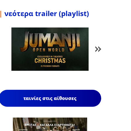
|
νεότερα trailer (playlist)
1
/
85
ταινίες στις αίθουσες