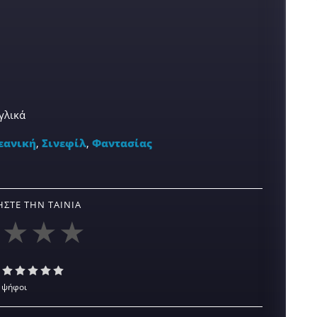
γλικά
εανική
,
Σινεφίλ
,
Φαντασίας
ΣΤΕ ΤΗΝ ΤΑΙΝΊΑ
 ψήφοι