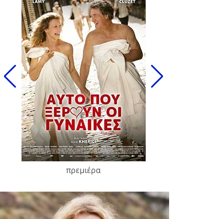
πρεμιέρα
François