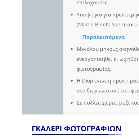
επιλαχούσες.
Υποψήφιο για πρωτοεμφα
(Mame Bineta Sane) και μ
Παραλειπόμενα
Μεγάλου μήκους σκηνοθετ
ενεργοποιηθεί κι ως ηθο
φωτογραφίας.
Η Diop έγινε η πρώτη μα
στο διαγωνιστικό του φε
Σε πολλές χώρες, μαζί και
ΓΚΑΛΕΡΙ ΦΩΤΟΓΡΑΦΙΩΝ