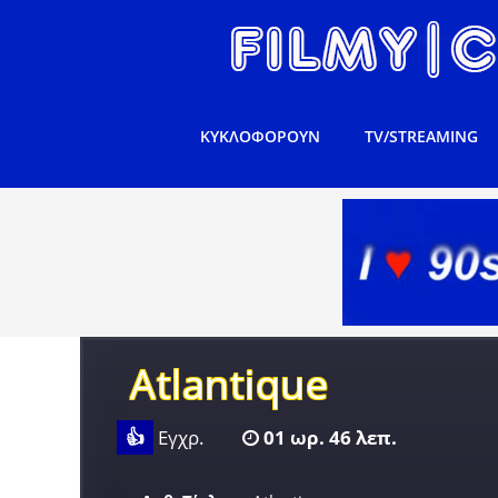
ΚΥΚΛΟΦΟΡΟΥΝ
TV/STREAMING
Atlantique
👍
Εγχρ.
01 ωρ. 46 λεπ.