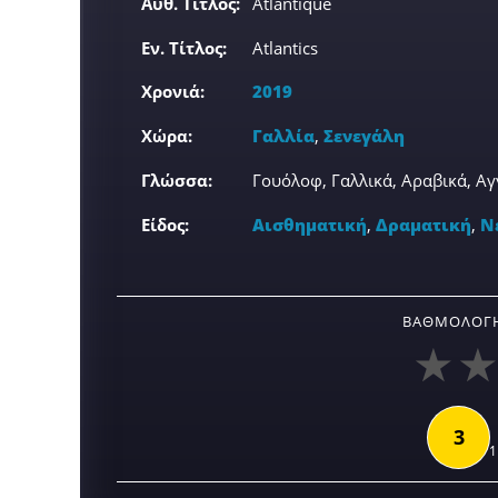
Αυθ. Τίτλος:
Atlantique
Εν. Τίτλος:
Atlantics
Χρονιά:
2019
Χώρα:
Γαλλία
,
Σενεγάλη
Γλώσσα:
Γουόλοφ, Γαλλικά, Αραβικά, Αγ
Είδος:
Αισθηματική
,
Δραματική
,
Ν
ΒΑΘΜΟΛΟΓΉ
3
1