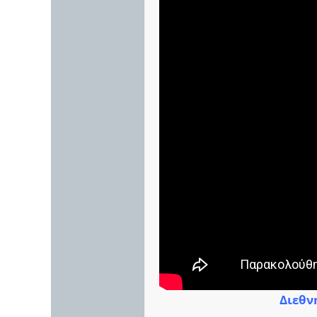
Διεθνή