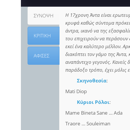
Η 17χρονη Άντα είναι ερωτευ
ΣΥΝΟΨΗ
κρυφά καθώς σύντομα πρόκειτ
άντρα, ικανό να της εξασφαλί
ΚΡΙΤΙΚΗ
του επιχειρούν να περάσουν 
εκεί ένα καλύτερο μέλλον. Α
διακόπτει τον γάμο της Άντα, 
ΑΦΙΣΕΣ
αναπάντεχο γεγονός. Κανείς δ
παράδοξο τρόπο, έχει μόλις ε
Σκηνοθεσία
:
Mati Diop
Κύριοι Ρόλοι
:
Mame Bineta Sane … Ada
Traore … Souleiman