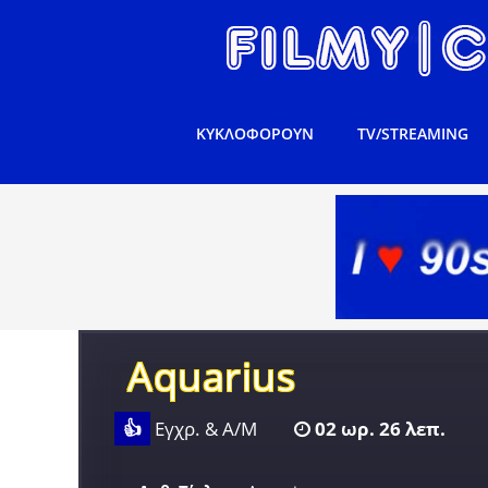
ΚΥΚΛΟΦΟΡΟΥΝ
TV/STREAMING
Aquarius
👍
Εγχρ. & Α/Μ
02 ωρ. 26 λεπ.