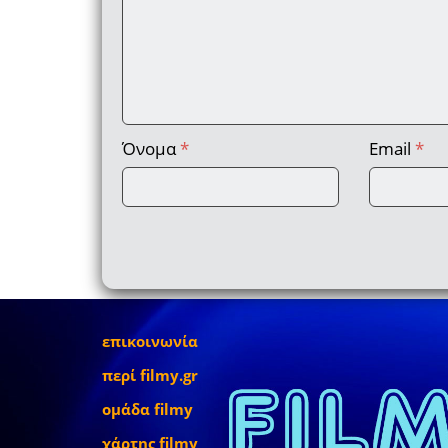
Όνομα
*
Email
*
επικοινωνία
περί filmy.gr
ομάδα filmy
χάρτης filmy