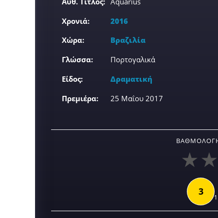
Αυθ. Τίτλος:
Aquarius
Χρονιά:
2016
Χώρα:
Βραζιλία
Γλώσσα:
Πορτογαλικά
Είδος:
Δραματική
Πρεμιέρα:
25 Μαΐου 2017
ΒΑΘΜΟΛΟΓΉ
3
1