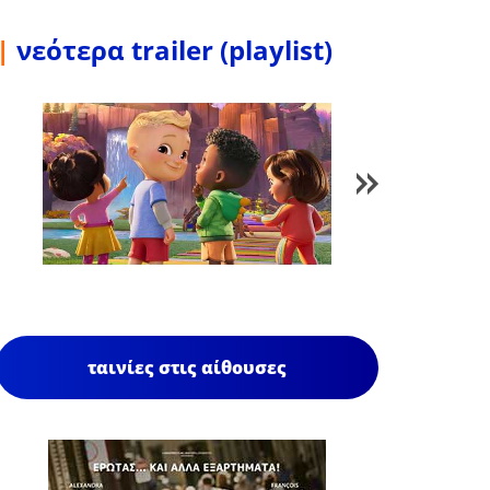
|
νεότερα trailer (playlist)
1
/
85
ταινίες στις αίθουσες