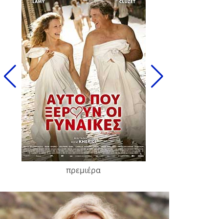
πρεμιέρα
François