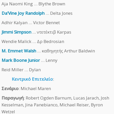
Aja Naomi King … Blythe Brown
Da’Vine Joy Randolph
… Delta Jones
Adhir Kalyan … Victor Bennet
Jimmi Simpson
… ντετέκτιβ Karpas
Wendie Malick … Δρ Bedrosian
M. Emmet Walsh
… καθηγητής Arthur Baldwin
Mark Boone Junior
… Lenny
Reid Miller … Dylan
Κεντρικό Επιτελείο
:
Σενάριο
: Michael Maren
Παραγωγή
: Robert Ogden Barnum, Lucas Jarach, Josh
Kesselman, Jina Panebianco, Michael Reiser, Byron
Wetzel