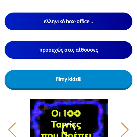
ελληνικό box-office...
προσεχώς στις αίθουσες
filmy kids!!!