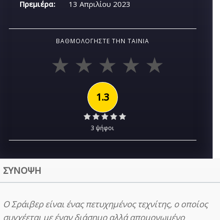
Πρεμιέρα:
13 Απριλίου 2023
ΒΑΘΜΟΛΟΓΉΣΤΕ ΤΗΝ ΤΑΙΝΊΑ
1.3
3 ψήφοι
ΣΥΝΟΨΗ
Ο Σράιβερ είναι ένας πετυχημένος τεχνίτης, ο οποίος
συγχέεται με έναν διάσημο αλλά απομονωμένο