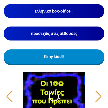
ελληνικό box-office...
προσεχώς στις αίθουσες
filmy kids!!!