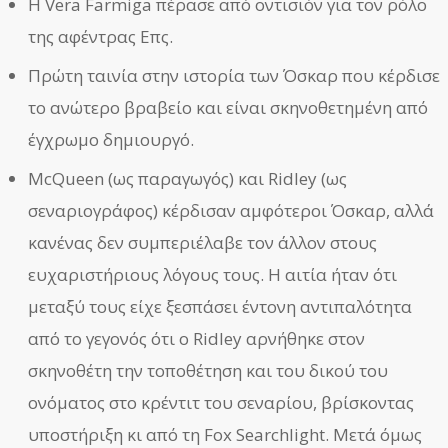
Η Vera Farmiga πέρασε από οντισιόν για τον ρόλο
της αφέντρας Επς.
Πρώτη ταινία στην ιστορία των Όσκαρ που κέρδισε
το ανώτερο βραβείο και είναι σκηνοθετημένη από
έγχρωμο δημιουργό.
McQueen (ως παραγωγός) και Ridley (ως
σεναριογράφος) κέρδισαν αμφότεροι Όσκαρ, αλλά
κανένας δεν συμπεριέλαβε τον άλλον στους
ευχαριστήριους λόγους τους. Η αιτία ήταν ότι
μεταξύ τους είχε ξεσπάσει έντονη αντιπαλότητα
από το γεγονός ότι ο Ridley αρνήθηκε στον
σκηνοθέτη την τοποθέτηση και του δικού του
ονόματος στο κρέντιτ του σεναρίου, βρίσκοντας
υποστήριξη κι από τη Fox Searchlight. Μετά όμως