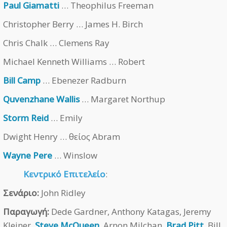
Paul Giamatti
… Theophilus Freeman
Christopher Berry … James H. Birch
Chris Chalk … Clemens Ray
Michael Kenneth Williams … Robert
Bill Camp
… Ebenezer Radburn
Quvenzhane Wallis
… Margaret Northup
Storm Reid
… Emily
Dwight Henry … θείος Abram
Wayne Pere
… Winslow
Κεντρικό Επιτελείο
:
Σενάριο:
John Ridley
Παραγωγή:
Dede Gardner, Anthony Katagas, Jeremy
Kleiner,
Steve McQueen
, Arnon Milchan,
Brad Pitt
, Bill