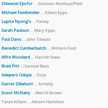
Chiwetel Ejiofor
… Solomon Northup/Platt
Michael Fassbender
… Edwin Epps
Lupita Nyong’o
… Patsey
Sarah Paulson
… Mary Epps
Paul Dano
… John Tibeats
Benedict Cumberbatch
… William Ford
Alfre Woodard
… Harriet Shaw
Brad Pitt
… Samuel Bass
Adepero Oduye
… Eliza
Garret Dillahunt
… Armsby
Scoot McNairy
… Merrill Brown
Taran Killam … Abram Hamilton