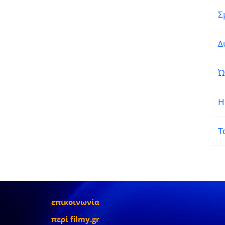
Σ
Δ
Ώ
Η
Τ
επικοινωνία
περί filmy.gr