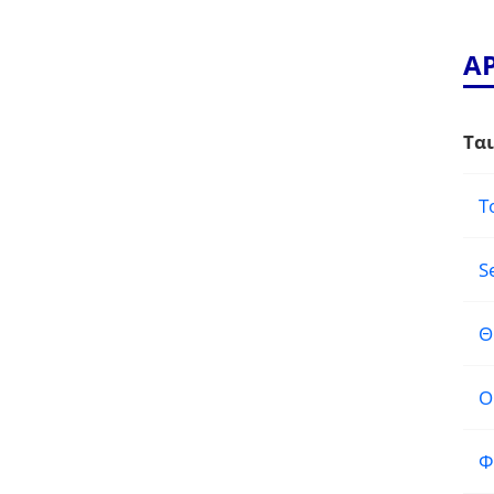
Α
Ται
Τ
S
Θ
Ο
Φ