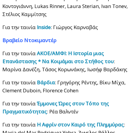
Κοντογιάννη, Lukas Rinner, Laura Sterian, Ivan Tonev,
Στέλιος Καμμίτσης
Για την ταινία
Inside
: Γιώργος Καρναβάς
Βραβείο Ντοκιμαντέρ
Για την ταινία
ΑΚΟΕ/ΑΜΦΙ: Η Ιστορία μιας
Επανάστασης * Να Κοιμάμαι στο Στήθος του
:
Μαρίνα Δανέζη, Τάσος Κορωνάκης, Ιωσήφ Βαρδάκης
Για την ταινία
Βάρδια
: Γρηγόρης Ρέντης, Βίκυ Μίχα,
Clement Duboin, Florence Cohen
Για την ταινία
Έμμονες Ώρες στον Τόπο της
Πραγματικότητας
: Ρέα Βαλντέν
Για την ταινία
Η Αφρίν στον Καιρό της Πλημμύρας
:
Maria del Mar Rodriguez Yebra, Άγγελος Ράλλης