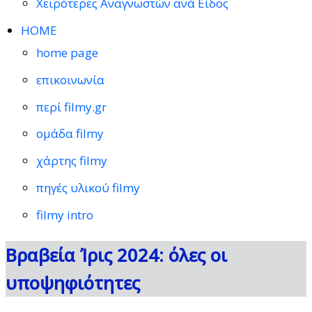
Χειρότερες Αναγνωστών ανά Είδος
HOME
home page
επικοινωνία
περί filmy.gr
ομάδα filmy
χάρτης filmy
πηγές υλικού filmy
filmy intro
Βραβεία Ίρις 2024: όλες οι
υποψηφιότητες