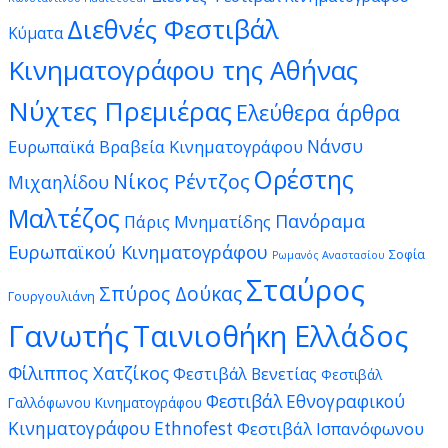
Διεθνές Φεστιβάλ
Κύματα
Κινηματογράφου της Αθήνας
Νύχτες Πρεμιέρας
Ελεύθερα άρθρα
Νάνσυ
Ευρωπαϊκά Βραβεία Κινηματογράφου
Ορέστης
Νίκος Ρέντζος
Μιχαηλίδου
Μαλτέζος
Πανόραμα
Πάρις Μνηματίδης
Ευρωπαϊκού Κινηματογράφου
Σοφία
Ρωμανός Αναστασίου
Σταύρος
Σπύρος Δούκας
Γουργουλιάνη
Γανωτής
Ταινιοθήκη Ελλάδος
Φίλιππος Χατζίκος
Φεστιβάλ Βενετίας
Φεστιβάλ
Φεστιβάλ Εθνογραφικού
Γαλλόφωνου Κινηματογράφου
Κινηματογράφου Ethnofest
Φεστιβάλ Ισπανόφωνου