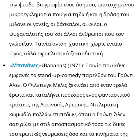
την ψευδο-βιογραφία ενός άσημου, αποτυχημένου
μικροεγκληματία που για τη ζωή και η δράση του
μιλάνε οι γονείς, οι δάσκαλοι, οι φίλοι, ο
ψυχαναλυτής του και άλλοι άνθρωποι που τον
γνώριζαν. Ταινία άνιση, χαοτική, χωρίς ενιαίο
ύφος, αλλά αφοπλιστικά ξεκαρδιστική.
«
Μπανάνες
» (Bananas) (1971): Ταινία που κάνει
εμφανές το stand-up-comedy παρελθόν του Γούντι
Αλεν. Ο Φιλντινγκ Μέλις ξεκινάει από έναν τρελό
έρωτα και καταλήγει πρόεδρος ενός φανταστικού
κράτους της Λατινικής Αμερικής. Ντελιριακή
κωμωδία πολλών επιπέδων, όπου ο Γούντι Άλεν
σατιρίζει με στιλ αποσπασματικό τόσο τις δικές
του ερωτικές νευρώσεις όσο και τα κινήματα της