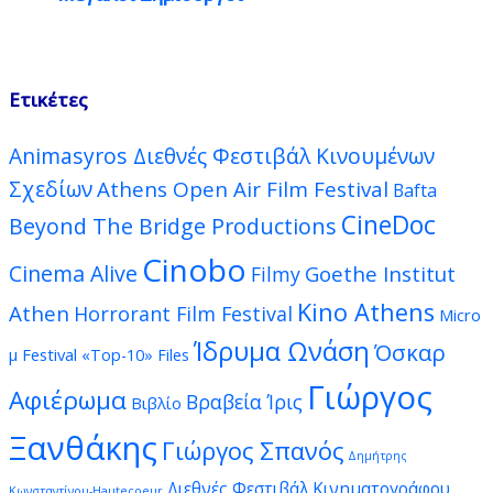
Ετικέτες
Animasyros Διεθνές Φεστιβάλ Κινουμένων
Σχεδίων
Athens Open Air Film Festival
Bafta
CineDoc
Beyond The Bridge Productions
Cinobo
Cinema Alive
Goethe Institut
Filmy
Kino Athens
Athen
Horrorant Film Festival
Micro
Ίδρυμα Ωνάση
Όσκαρ
μ Festival
«Top-10» Files
Γιώργος
Αφιέρωμα
Βραβεία Ίρις
Βιβλίο
Ξανθάκης
Γιώργος Σπανός
Δημήτρης
Διεθνές Φεστιβάλ Κινηματογράφου
Κωνσταντίνου-Hautecoeur