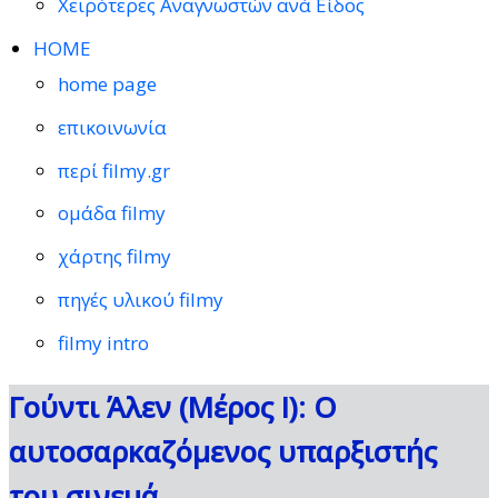
Χειρότερες Αναγνωστών ανά Είδος
HOME
home page
επικοινωνία
περί filmy.gr
ομάδα filmy
χάρτης filmy
πηγές υλικού filmy
filmy intro
Γούντι Άλεν (Μέρος Ι): Ο
αυτοσαρκαζόμενος υπαρξιστής
του σινεμά