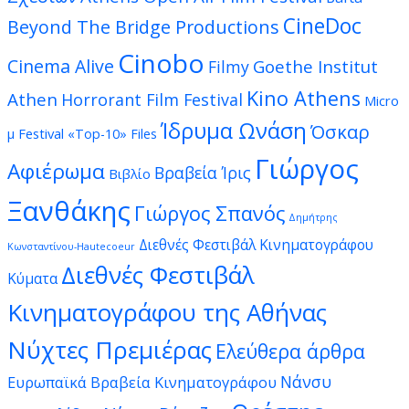
CineDoc
Beyond The Bridge Productions
Cinobo
Cinema Alive
Goethe Institut
Filmy
Kino Athens
Athen
Horrorant Film Festival
Micro
Ίδρυμα Ωνάση
Όσκαρ
μ Festival
«Top-10» Files
Γιώργος
Αφιέρωμα
Βραβεία Ίρις
Βιβλίο
Ξανθάκης
Γιώργος Σπανός
Δημήτρης
Διεθνές Φεστιβάλ Κινηματογράφου
Κωνσταντίνου-Hautecoeur
Διεθνές Φεστιβάλ
Κύματα
Κινηματογράφου της Αθήνας
Νύχτες Πρεμιέρας
Ελεύθερα άρθρα
Νάνσυ
Ευρωπαϊκά Βραβεία Κινηματογράφου