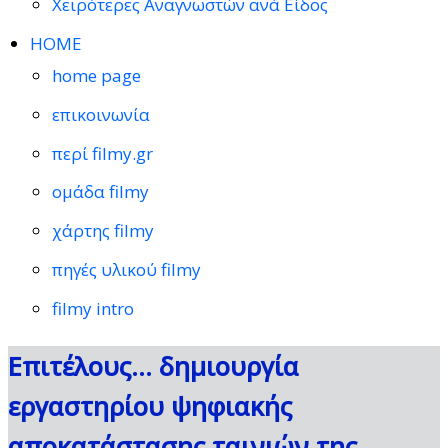
Χειρότερες Αναγνωστών ανά Είδος
HOME
home page
επικοινωνία
περί filmy.gr
ομάδα filmy
χάρτης filmy
πηγές υλικού filmy
filmy intro
Επιτέλους… δημιουργία
εργαστηρίου ψηφιακής
αποκατάστασης ταινιών της