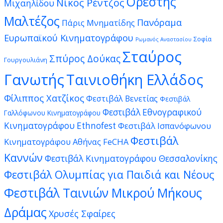
Ορέστης
Νίκος Ρέντζος
Μιχαηλίδου
Μαλτέζος
Πανόραμα
Πάρις Μνηματίδης
Ευρωπαϊκού Κινηματογράφου
Σοφία
Ρωμανός Αναστασίου
Σταύρος
Σπύρος Δούκας
Γουργουλιάνη
Γανωτής
Ταινιοθήκη Ελλάδος
Φίλιππος Χατζίκος
Φεστιβάλ Βενετίας
Φεστιβάλ
Φεστιβάλ Εθνογραφικού
Γαλλόφωνου Κινηματογράφου
Κινηματογράφου Ethnofest
Φεστιβάλ Ισπανόφωνου
Φεστιβάλ
Κινηματογράφου Αθήνας FeCHA
Καννών
Φεστιβάλ Κινηματογράφου Θεσσαλονίκης
Φεστιβάλ Ολυμπίας για Παιδιά και Νέους
Φεστιβάλ Ταινιών Μικρού Μήκους
Δράμας
Χρυσές Σφαίρες