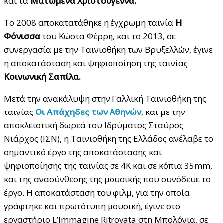
και τα
Ματωμένα Χριστούγεννα.
Το 2008 αποκατατάθηκε η έγχρωμη ταινία
Η
Φόνισσα
του Κώστα Φέρρη, και το 2013, σε
συνεργασία με την Ταινιοθήκη των Βρυξελλών, έγινε
η αποκατάσταση και ψηφιοποίηση της ταινίας
Κοινωνική Σαπίλα.
Μετά την ανακάλυψη στην Γαλλική Ταινιοθήκη της
ταινίας
Οι Απάχηδες των Αθηνών
, και με την
αποκλειστική δωρεά του Ιδρύματος Σταύρος
Νιάρχος (ΙΣΝ), η Ταινιοθήκη της Ελλάδος ανέλαβε το
σημαντικό έργο της αποκατάστασης και
ψηφιοποίησης της ταινίας σε 4Κ και σε κόπια 35mm,
και της ανασύνθεσης της μουσικής που συνόδευε το
έργο. Η αποκατάσταση του φιλμ, για την οποία
γράφτηκε και πρωτότυπη μουσική, έγινε στο
εργαστήριο L’Immagine Ritrovata στη Μπολόνια, σε