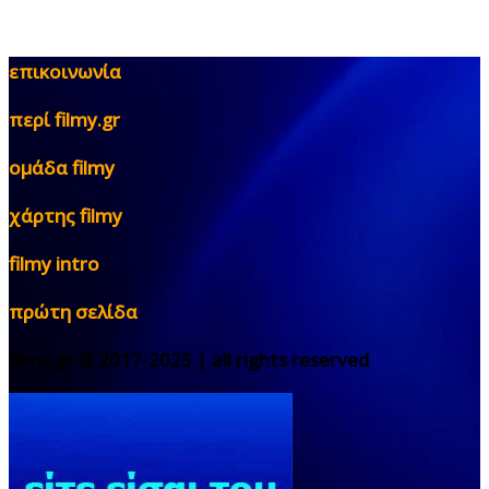
επικοινωνία
περί filmy.gr
ομάδα filmy
χάρτης filmy
filmy intro
πρώτη σελίδα
filmy.gr © 2017-2025 | all rights reserved