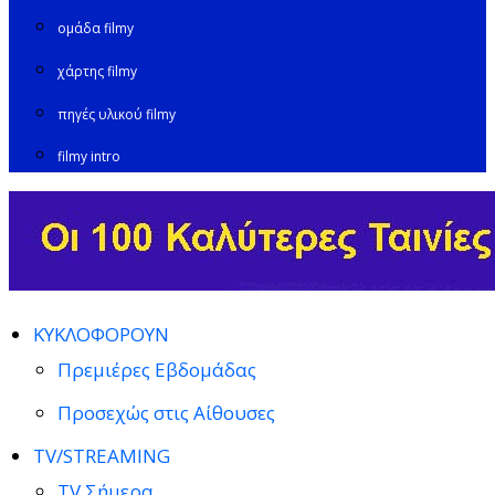
ομάδα filmy
χάρτης filmy
πηγές υλικού filmy
filmy intro
ΚΥΚΛΟΦΟΡΟΥΝ
Πρεμιέρες Εβδομάδας
Προσεχώς στις Αίθουσες
TV/STREAMING
TV Σήμερα