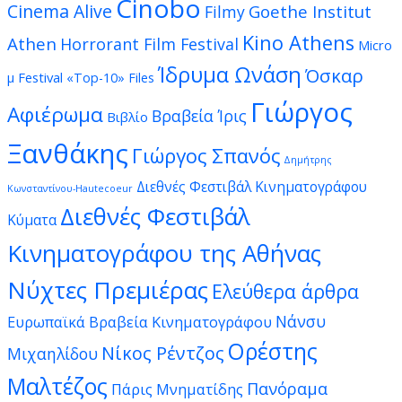
Cinobo
Cinema Alive
Goethe Institut
Filmy
Kino Athens
Athen
Horrorant Film Festival
Micro
Ίδρυμα Ωνάση
Όσκαρ
μ Festival
«Top-10» Files
Γιώργος
Αφιέρωμα
Βραβεία Ίρις
Βιβλίο
Ξανθάκης
Γιώργος Σπανός
Δημήτρης
Διεθνές Φεστιβάλ Κινηματογράφου
Κωνσταντίνου-Hautecoeur
Διεθνές Φεστιβάλ
Κύματα
Κινηματογράφου της Αθήνας
Νύχτες Πρεμιέρας
Ελεύθερα άρθρα
Νάνσυ
Ευρωπαϊκά Βραβεία Κινηματογράφου
Ορέστης
Νίκος Ρέντζος
Μιχαηλίδου
Μαλτέζος
Πανόραμα
Πάρις Μνηματίδης