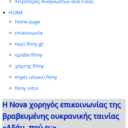
Χειρότερες Αναγνωστών ανά Είδος
HOME
home page
επικοινωνία
περί filmy.gr
ομάδα filmy
χάρτης filmy
πηγές υλικού filmy
filmy intro
Η Nova χορηγός επικοινωνίας της
βραβευμένης ουκρανικής ταινίας
«Αδάμ, πού ει;»