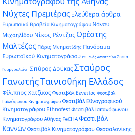
Κινηματογράφου της Αθήνας
Νύχτες Πρεμιέρας
Ελεύθερα άρθρα
Νάνσυ
Ευρωπαϊκά Βραβεία Κινηματογράφου
Ορέστης
Νίκος Ρέντζος
Μιχαηλίδου
Μαλτέζος
Πανόραμα
Πάρις Μνηματίδης
Ευρωπαϊκού Κινηματογράφου
Σοφία
Ρωμανός Αναστασίου
Σταύρος
Σπύρος Δούκας
Γουργουλιάνη
Γανωτής
Ταινιοθήκη Ελλάδος
Φίλιππος Χατζίκος
Φεστιβάλ Βενετίας
Φεστιβάλ
Φεστιβάλ Εθνογραφικού
Γαλλόφωνου Κινηματογράφου
Κινηματογράφου Ethnofest
Φεστιβάλ Ισπανόφωνου
Φεστιβάλ
Κινηματογράφου Αθήνας FeCHA
Καννών
Φεστιβάλ Κινηματογράφου Θεσσαλονίκης