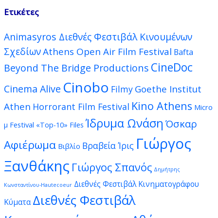
Ετικέτες
Animasyros Διεθνές Φεστιβάλ Κινουμένων
Σχεδίων
Athens Open Air Film Festival
Bafta
CineDoc
Beyond The Bridge Productions
Cinobo
Cinema Alive
Goethe Institut
Filmy
Kino Athens
Athen
Horrorant Film Festival
Micro
Ίδρυμα Ωνάση
Όσκαρ
μ Festival
«Top-10» Files
Γιώργος
Αφιέρωμα
Βραβεία Ίρις
Βιβλίο
Ξανθάκης
Γιώργος Σπανός
Δημήτρης
Διεθνές Φεστιβάλ Κινηματογράφου
Κωνσταντίνου-Hautecoeur
Διεθνές Φεστιβάλ
Κύματα