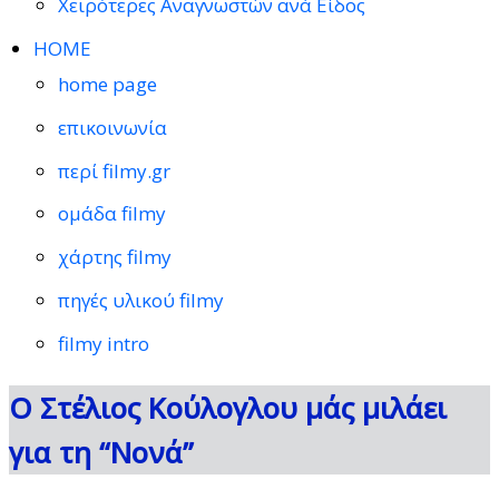
Χειρότερες Αναγνωστών ανά Είδος
HOME
home page
επικοινωνία
περί filmy.gr
ομάδα filmy
χάρτης filmy
πηγές υλικού filmy
filmy intro
Ο Στέλιος Κούλογλου μάς μιλάει
για τη “Νονά”