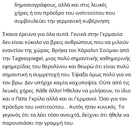
δημοσιογράφους, αλλά και στις λευκές
χήρες ή τον πρόεδρο του ινστιτούτου που
συμβουλεύει την γερμανική κυβέρνηση.
Έκανα έρευνα για όλα αυτά. Γενικά στην Γερμανία
δεν είναι εύκολο να βρεις ανθρώπους που να μιλούν
εναντίον της χώρας. Βρήκα τον Χάραλντ Σούμαν από
την Tagesspiegel, μιας πολύ σημαντικής καθημερινής
εφημερίδας του Βερολίνου και θεωρώ ότι είναι πολύ
σημαντική η συμμετοχή του. Έψαξα όμως πολύ για να
τον βρω. Δεν υπήρχε καμία καχυποψία. Ούτε από τις
λευκές χήρες. Κάθε άλλο! Ήθελαν να μιλήσουν, το ίδιο
και ο Πέπε Γκρίλο αλλά και οι Γερμανοί. Όσο για τον
πρόεδρο του ινστιτούτου… Αυτός ήταν κυνικός. Το
γεγονός ότι τα λέει τόσο ανοιχτά, δείχνει ότι ήθελε να
παρουσιάσει την γραμμή του.