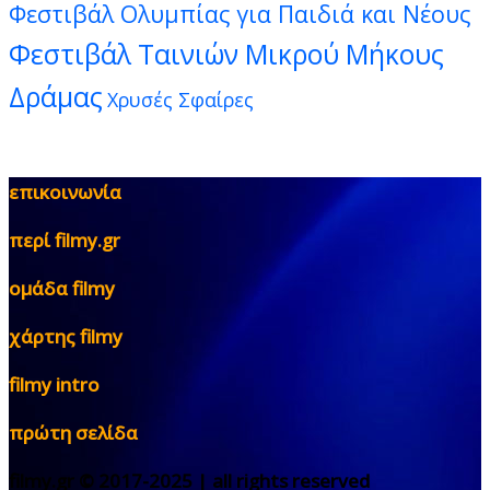
Φεστιβάλ Ολυμπίας για Παιδιά και Νέους
Φεστιβάλ Ταινιών Μικρού Μήκους
Δράμας
Χρυσές Σφαίρες
επικοινωνία
περί filmy.gr
ομάδα filmy
χάρτης filmy
filmy intro
πρώτη σελίδα
filmy.gr © 2017-2025 | all rights reserved