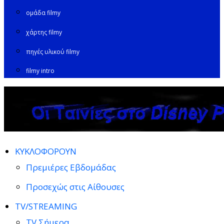
ομάδα filmy
χάρτης filmy
πηγές υλικού filmy
filmy intro
ΚΥΚΛΟΦΟΡΟΥΝ
Πρεμιέρες Εβδομάδας
Προσεχώς στις Αίθουσες
TV/STREAMING
TV Σήμερα