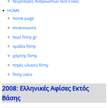
Χειρότερες Αναγνωστών ανά Είδος
HOME
home page
επικοινωνία
περί filmy.gr
ομάδα filmy
χάρτης filmy
πηγές υλικού filmy
filmy intro
2008: Ελληνικές Αφίσες Εκτός
Βάσης